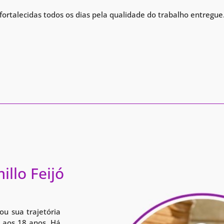
rtalecidas todos os dias pela qualidade do trabalho entregue
illo Feijó
ou sua trajetória
 aos 18 anos. Há