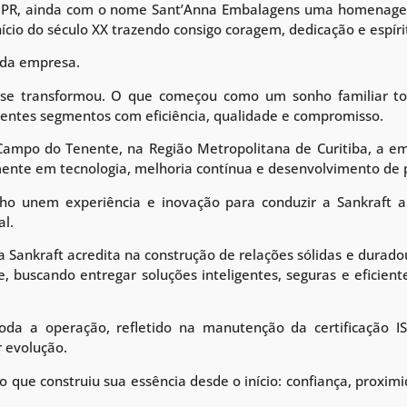
o–PR, ainda com o nome Sant’Anna Embalagens uma homenagem
início do século XX trazendo consigo coragem, dedicação e espí
 da empresa.
e se transformou. O que começou como um sonho familiar t
entes segmentos com eficiência, qualidade e compromisso.
Campo do Tenente, na Região Metropolitana de Curitiba, a 
nte em tecnologia, melhoria contínua e desenvolvimento de 
filho unem experiência e inovação para conduzir a Sankraft
al.
Sankraft acredita na construção de relações sólidas e durado
, buscando entregar soluções inteligentes, seguras e eficient
da a operação, refletido na manutenção da certificação 
r evolução.
o que construiu sua essência desde o início: confiança, proxim