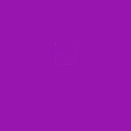
Obrigado,
seu pedido de
orçamento foi
recebido!!